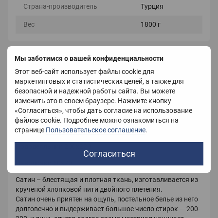
Страна-производитель
Турция
Вес
1800 г
Мы заботимся о вашей конфиденциальности
Описание
Этот веб-сайт использует файлы cookie для
Постельное белье из сатина.
маркетинговых и статистических целей, а также для
безопасной и надежной работы сайта. Вы можете
В комплект входит постельное белье с наволочками.
изменить это в своем браузере. Нажмите кнопку
«Согласиться», чтобы дать согласие на использование
Размеры:
файлов cookie. Подробнее можно ознакомиться на
странице
Простынь 220х240
Пользовательское соглашение
.
Пододеяльник 200х220
Согласиться
Наволочки 50х70
Сатин – блестящая и плотная ткань, изготавливается из
крученой хлопковой нити двойного плетения.
Сатин очень приятен на ощупь, постельное белье из него
долговечно и выдерживает большое число стирок — 200-