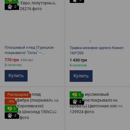
-2
7
Плюшевый плед (Турецкое
Травка меховое одеяло Кэмел
покрывало) "Соты" –
160*200
Микрофибра, Размер: Евро,
770 грн
1 430 грн
935 грн
полуторный, серый
В наличии
В наличии
Купить
Купить
Распродажа
6
−9%
-2
6
-2