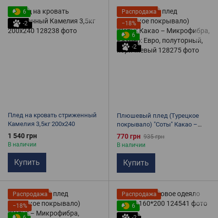
6
Распродажа
-2
−18%
6
-2
Плед на кровать стриженный
Плюшевый плед (Турецкое
Камелия 3,5кг 200х240
покрывало) "Соты" Какао –
Микрофибра, Размер: Евро,
1 540 грн
770 грн
935 грн
полуторный, коричневый
В наличии
В наличии
Купить
Купить
Распродажа
Распродажа
−18%
6
6
-2