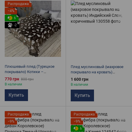
Распродажа
−4%
6
-2
Плюшевый плед (Турецкое
Плед муслиновый (махровое
покрывало) Котики –
покрывало на кровать)
Микрофибра, Размер: Евро,
Индийский Слон, коричневый
770 грн
1 600 грн
800 грн
полуторный, коричневый
В наличии
В наличии
Купить
Купить
Распродажа
Распродажа
−9%
−9%
6