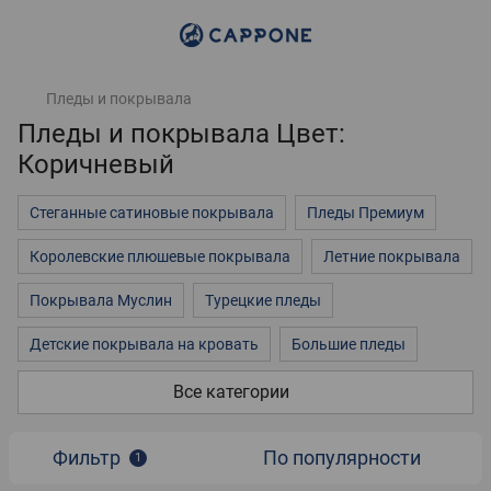
Пледы и покрывала
Пледы и покрывала Цвет:
Коричневый
Стеганные сатиновые покрывала
Пледы Премиум
Королевские плюшевые покрывала
Летние покрывала
Покрывала Муслин
Турецкие пледы
Детские покрывала на кровать
Большие пледы
Покрывала на двуспальную кровать
3д покрывала
Все категории
Пледы однотонные
Пледы на кровать
Фильтр
По популярности
1
Флисовые пледы
Плюшевые пледы