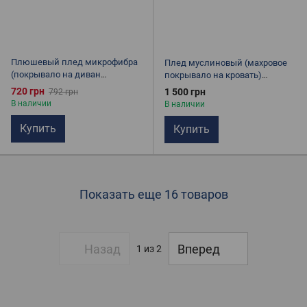
Плюшевый плед микрофибра
Плед муслиновый (махровое
(покрывало на диван
покрывало на кровать)
Королевское) Полоска
Цветочная элегия
720 грн
1 500 грн
792 грн
Шоколад 150х200
В наличии
В наличии
Купить
Купить
Показать еще 16 товаров
Назад
Вперед
1
из 2