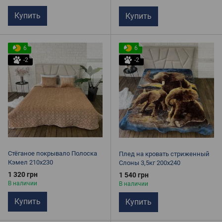
Купить
Купить
6
6
-2
-2
Стёганое покрывало Полоска
Плед на кровать стриженный
Кэмел 210х230
Слоны 3,5кг 200х240
1 320 грн
1 540 грн
В наличии
В наличии
Купить
Купить