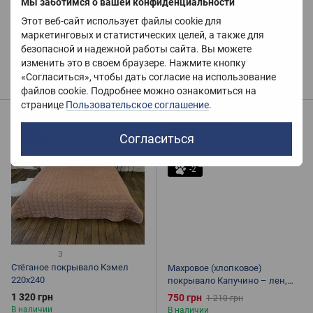
Мы заботимся о вашей конфиденциальности
Стёганое покрывало Полоска
Плюшевый плед микрофибра
Шоколад 210х230
(покрывало на диван
Этот веб-сайт использует файлы cookie для
Королевское) "Квадраты" ,
маркетинговых и статистических целей, а также для
1 320 грн
770 грн
935 грн
Кэмел
В наличии
безопасной и надежной работы сайта. Вы можете
В наличии
изменить это в своем браузере. Нажмите кнопку
Купить
Купить
«Согласиться», чтобы дать согласие на использование
файлов cookie. Подробнее можно ознакомиться на
странице
Пользовательское соглашение
.
6
Распродажа
-2
−38%
Согласиться
6
-2
3
Стёганое покрывало Кэмел
Махровое (хлопковое)
220х240
покрывало Капучино – лен,
200х230 см, коричневое
1 320 грн
750 грн
1 210 грн
В наличии
В наличии