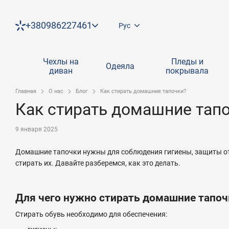
Перейти к основному контенту
+380986227461
Рус
Чехлы на
Пледы и
Одеяла
диван
покрывала
Главная
О нас
Блог
Как стирать домашние тапочки?
Как стирать домашние тап
9 января 2025
Домашние тапочки нужны для соблюдения гигиены, защиты от 
стирать их. Давайте разберемся, как это делать.
Для чего нужно стирать домашние тапоч
Стирать обувь необходимо для обеспечения: