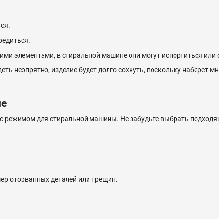
ся.
редиться.
гими элементами, в стиральной машине они могут испортиться или 
еть неопрятно, изделие будет долго сохнуть, поскольку наберет мн
не
я с режимом для стиральной машины. Не забудьте выбрать подход
мер оторванных деталей или трещин.