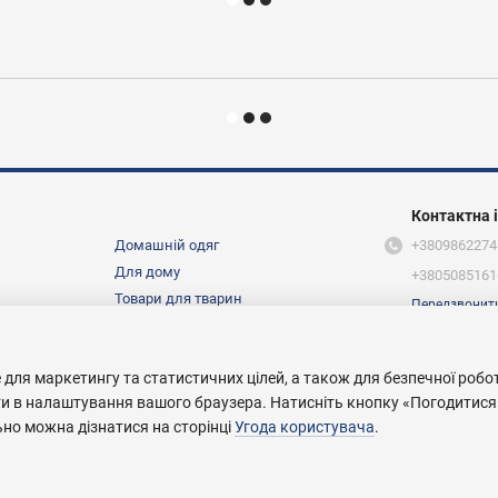
Контактна 
Домашній одяг
+3809862274
Для дому
+3805085161
Товари для тварин
Передзвонит
Ми в соцмер
Про нас
 для маркетингу та статистичних цілей, а також для безпечної робо
ти в налаштування вашого браузера. Натисніть кнопку «Погодитися
ьно можна дізнатися на сторінці
Угода користувача
.