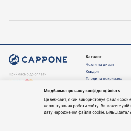
Каталог
Чохли на диван
Ковдри
Приймаємо до оплати
Пледи та покривала
Подушки
Ми дбаємо про вашу конфіденційність
Постільна білизна
© Інтернет магазин Cappone.in.ua, 1997-
2026
Це веб-сайт, який використовує файли cookie
налаштування роботи сайту. Ви можете увій
дату народження файлів cookie. Більш детал