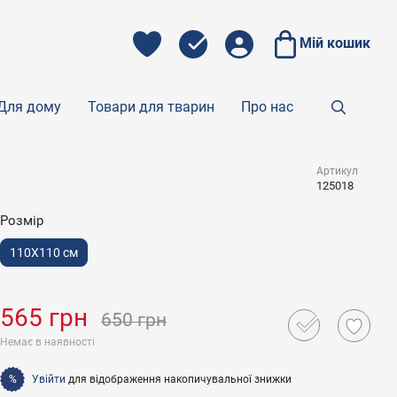
Мій кошик
Для дому
Товари для тварин
Про нас
Артикул
125018
Розмір
110X110 см
565 грн
650 грн
Немає в наявності
Увійти
для відображення накопичувальної знижки
%