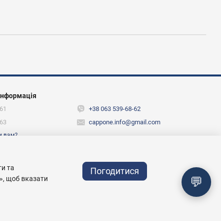
інформація
61
+38 063 539-68-62
63
cappone.info@gmail.com
и вам?
ежах
ти та
Погодитися
💬
», щоб вказати