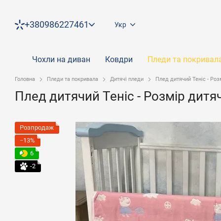
Перейти до основного контенту
+380986227461
Укр
Чохли на диван
Ковдри
Пледи та покривал
Головна
Пледи та покривала
Дитячі пледи
Плед дитячий Теніс - Роз
Плед дитячий Теніс - Розмір дит
Розпродаж
−13%
6
-2