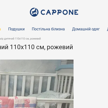
а
Подушки
Постільна білизна
Домашній одяг
мір дитячий 110х110 см, рожевий
ячий 110х110 см, рожевий