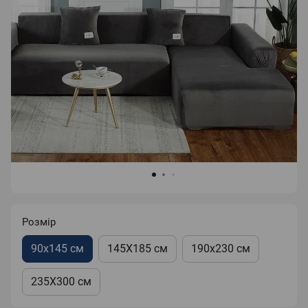
Розмір
90х145 см
145Х185 см
190х230 см
235Х300 см