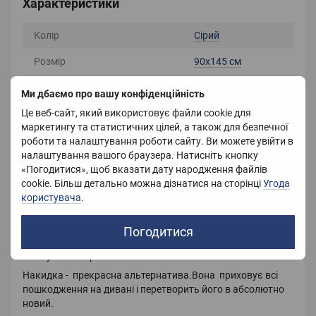
Характеристики
Колір
Сірий
Розмір
90х145 см
Країна-виробник
Китай
Ми дбаємо про вашу конфіденційність
Це веб-сайт, який використовує файли cookie для
Вага
1100 г
маркетингу та статистичних цілей, а також для безпечної
роботи та налаштування роботи сайту. Ви можете увійти в
налаштування вашого браузера. Натисніть кнопку
Опис
«Погодитися», щоб вказати дату народження файлів
cookie. Більш детально можна дізнатися на сторінці
Угода
Розмір: 90х145,145х185,190х230,235х300
користувача
.
Накидки на диван допоможуть оновити інтер'єр, зробити
його сучасним і стильним. Накидки знову увійшли в моду
Погодитися
і багато господинь оновлюють дизайн своїх кімнат з
мінімумом витрат.
Накидка - прекрасна альтернатива.Вона приховує всі
пошкодження на дивані і перетворить його в абсолютно
новий.