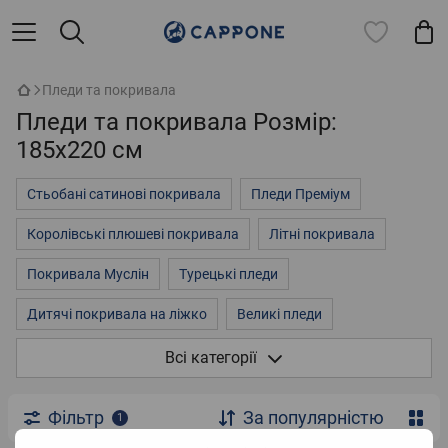
Пледи та покривала
Пледи та покривала Розмір:
185x220 см
Стьобані сатинові покривала
Пледи Преміум
Королівські плюшеві покривала
Літні покривала
Покривала Муслін
Турецькі пледи
Дитячі покривала на ліжко
Великі пледи
Покривала на двоспальне ліжко
3д покривала
Всі категорії
Пледи однотонні
Пледи на ліжко
Флісові пледи
Фільтр
За популярністю
1
Плюшеві пледи
Стьобані покривала із мікрофібри