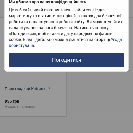
Ми дбаємо про вашу конфіденційність
Дитячі пледи
Розмір
185x220 см
Пухнасті покривала
Хутряні пледи
Це веб-сайт, який використовує файли cookie для
маркетингу та статистичних цілей, а також для безпечної
Плед для пікніків
Покривала Піке
роботи та налаштування роботи сайту. Ви можете увійти в
6
налаштування вашого браузера. Натисніть кнопку
Покривала із мікрофібри
Бавовняні пледи
-2
«Погодитися», щоб вказати дату народження файлів
cookie. Більш детально можна дізнатися на сторінці
Угода
Електропростирадла
Покривала на диван
користувача
.
Покривала жаккард
Погодитися
Плед гладкий Клітинка *
935 грн
Немає в наявності