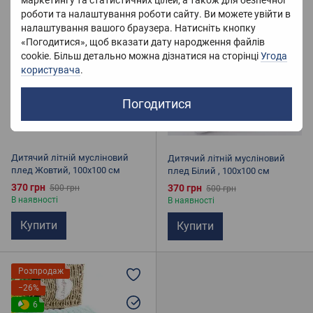
маркетингу та статистичних цілей, а також для безпечної
Розпродаж
Розпродаж
роботи та налаштування роботи сайту. Ви можете увійти в
−26%
−26%
налаштування вашого браузера. Натисніть кнопку
«Погодитися», щоб вказати дату народження файлів
cookie. Більш детально можна дізнатися на сторінці
Угода
користувача
.
Погодитися
Дитячий літній мусліновий
Дитячий літній мусліновий
плед Жовтий, 100х100 см
плед Білий , 100х100 см
370 грн
370 грн
500 грн
500 грн
В наявності
В наявності
Купити
Купити
Розпродаж
−26%
6