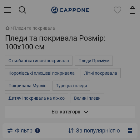
Пледи та покривала
Пледи та покривала Розмір:
100х100 см
Стьобані сатинові покривала
Пледи Преміум
Королівські плюшеві покривала
Літні покривала
Покривала Муслін
Турецькі пледи
Дитячі покривала на ліжко
Великі пледи
Покривала на двоспальне ліжко
3д покривала
Всі категорії
Пледи однотонні
Пледи на ліжко
Флісові пледи
Фільтр
За популярністю
1
Плюшеві пледи
Стьобані покривала із мікрофібри