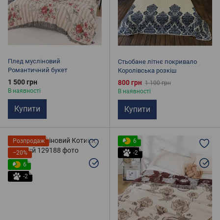
Плед мусліновий
Стьобане літнє покривало
Романтичний букет
Королівська розкіш
1 500 грн
800 грн
1 100 грн
В наявності
В наявності
Купити
Купити
Розпродаж
6
−20%
-2
6
-2