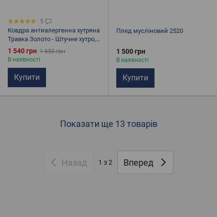
5
Ковдра антиалергенна хутряна
Плед мусліновий 2520
Травка Золото - Штучне хутро,
Розмір: євро, полуторна,
1 540 грн
1 500 грн
1 650 грн
бежева
В наявності
В наявності
Купити
Купити
Показати ще 13 товарів
Назад
Вперед
1
з 2