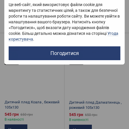
Це веб-сайт, який використовує файли cookie для
980 грн
600 грн
1 400 грн
700 грн
маркетингу та статистичних цілей, а також для безпечної
В наявності
В наявності
роботи та налаштування роботи сайту. Ви можете увійти в
Купити
налаштування вашого браузера. Натисніть кнопку
Купити
«Погодитися», щоб вказати дату народження файлів
cookie. Більш детально можна дізнатися на сторінці
Угода
користувача
.
Розпродаж
Розпродаж
−16%
−16%
Погодитися
6
6
-2
-2
Дитячий плед Коала , бежевий
Дитячий плед Далматинець ,
105х130
рожевий 105х130
545 грн
545 грн
650 грн
650 грн
В наявності
В наявності