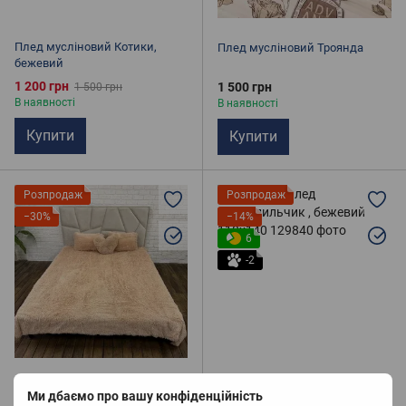
Плед мусліновий Котики,
Плед мусліновий Троянда
бежевий
1 200 грн
1 500 грн
1 500 грн
В наявності
В наявності
Купити
Купити
Розпродаж
Розпродаж
−30%
−14%
6
-2
Хутряне покривало травичка
Дитячий плед Крокодильчик ,
Ми дбаємо про вашу конфіденційність
(плед) Золото
бежевий 110х140