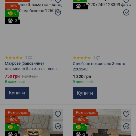
−38%
-2
6
-2
1
1
Махрове (бавовняне)
Стьобане покривало Золото
покривало Шахматка - льон,
220х240
200х230 см, бежеве
750 грн
1 320 грн
1 210 грн
В наявності
В наявності
Купити
Купити
Розпродаж
Розпродаж
−50%
−50%
6
6
-2
-2