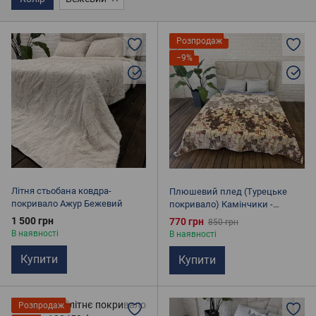
Плед для пікніків
Покривала Піке
Розпродаж
Покривала із мікрофібри
Бавовняні пледи
−9%
Електропростирадла
Покривала на диван
Покривала жаккард
Літня стьобана ковдра-
Плюшевий плед (Турецьке
покривало Ажур Бежевий
покривало) Камінчики -
Мікрофібра, Розмір: Євро,
1 500 грн
770 грн
850 грн
полуторний
В наявності
В наявності
Купити
Купити
Розпродаж