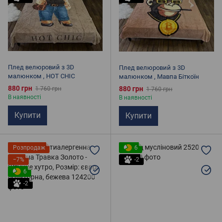
Плед велюровий з 3D
Плед велюровий з 3D
малюнком , HOT CHIC
малюнком , Мавпа Біткоїн
880 грн
880 грн
1 760 грн
1 760 грн
В наявності
В наявності
Купити
Купити
Розпродаж
6
−7%
-2
6
-2