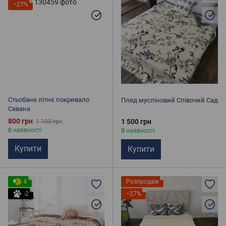
−27%
Стьобане літнє покривало
Плед мусліновий Співочий Сад
Савана
800 грн
1 500 грн
1 100 грн
В наявності
В наявності
Купити
Купити
6
Розпродаж
-2
−27%