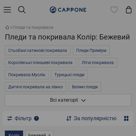
Пледи та покривала
Пледи та покривала Колір: Бежевий
Стьобані сатинові покривала
Пледи Преміум
Королівські плюшеві покривала
Літні покривала
Покривала Муслін
Турецькі пледи
Дитячі покривала на ліжко
Великі пледи
Покривала на двоспальне ліжко
3д покривала
Всі категорії
Пледи однотонні
Пледи на ліжко
Флісові пледи
Фільтр
За популярністю
1
Плюшеві пледи
Стьобані покривала із мікрофібри
Дитячі пледи
Колір
Бежевий
Пухнасті покривала
Хутряні пледи